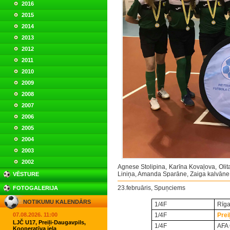
2016
2015
2014
2013
2012
2011
2010
2009
2008
2007
2006
2005
2004
2003
2002
Agnese Stolipina, Karīna Kovaļova, Olit
Liniņa, Amanda Sparāne, Zaiga kalvāne,
VĒSTURE
23.februāris, Spuņciems
FOTOGALERIJA
NOTIKUMU KALENDĀRS
1/4F
Rīga
07.08.2026. 11:00
1/4F
Prei
LJČ U17, Preiļi-Daugavpils,
1/4F
AFA 
Kooperatīva iela