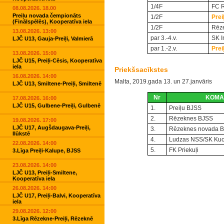
1/4F
FC R
08.08.2026. 18.00
Preiļu novada čempionāts
1/2F
Prei
(Finālspēlēs), Kooperatīva iela
1/2F
Rēze
13.08.2026. 13:00
par 3.-4.v.
SK I
LJČ U13, Gauja-Preiļi, Valmierā
par 1.-2.v.
Prei
13.08.2026. 15:00
LJČ U15, Preiļi-Cēsis, Kooperatīva
iela
Priekšsacīkstes
16.08.2026. 14:00
Malta, 2019.gada 13. un 27.janvāris
LJČ U13, Smiltene-Preiļi, Smiltenē
Nr
KOMA
17.08.2026. 16:00
LJČ U15, Gulbene-Preiļi, Gulbenē
1.
Preiļu BJSS
2.
Rēzeknes BJSS
19.08.2026. 17:00
LJČ U17, Augšdaugava-Preiļi,
3.
Rēzeknes novada 
Ilūkstē
4.
Ludzas NSS/SK Kuo
22.08.2026. 14:00
5.
FK Priekuļi
3.Līga Preiļi-Kalupe, BJSS
23.08.2026. 14:00
LJČ U13, Preiļi-Smiltene,
Kooperatīva iela
26.08.2026. 14:00
LJČ U17, Preiļi-Balvi, Kooperatīva
iela
29.08.2026. 12:00
3.Līga Rēzekne-Preiļi, Rēzeknē