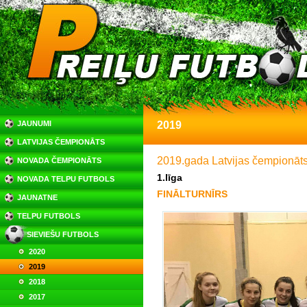
JAUNUMI
2019
LATVIJAS ČEMPIONĀTS
2019.gada Latvijas čempionāts 
NOVADA ČEMPIONĀTS
1.līga
NOVADA TELPU FUTBOLS
FINĀLTURNĪRS
JAUNATNE
TELPU FUTBOLS
SIEVIEŠU FUTBOLS
2020
2019
2018
2017