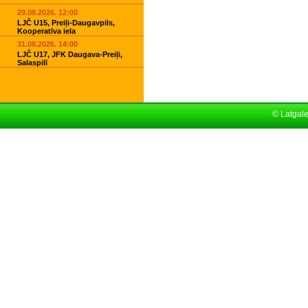
29.08.2026. 12:00
LJČ U15, Preiļi-Daugavpils,
Kooperatīva iela
31.08.2026. 14:00
LJČ U17, JFK Daugava-Preiļi,
Salaspilī
© Latgal