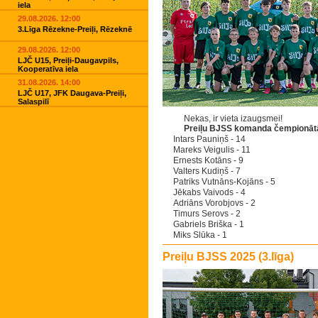
iela
29.08.2026. 12:00
3.Līga Rēzekne-Preiļi, Rēzeknē
29.08.2026. 12:00
LJČ U15, Preiļi-Daugavpils,
Kooperatīva iela
31.08.2026. 14:00
LJČ U17, JFK Daugava-Preiļi,
Salaspilī
Nekas, ir vieta izaugsmei!
Preiļu BJSS komanda čempionātā
Intars Pauniņš - 14
Mareks Veigulis - 11
Ernests Kotāns - 9
Valters Kudiņš - 7
Patriks Vutnāns-Kojāns - 5
Jēkabs Vaivods - 4
Adriāns Vorobjovs - 2
Timurs Serovs - 2
Gabriels Briška - 1
Miks Slūka - 1
Preiļu BJSS 2025 (3.līga)