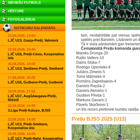
SIEVIEŠU FUTBOLS
VĒSTURE
FOTOGALERIJA
NOTIKUMU KALENDĀRS
tam, nestabilitāte pat vienas spēl
13.08.2026. 13:00
spēlēs pret Balviem, Līvāniem un 
LJČ U13, Gauja-Preiļi, Valmierā
Tā ir viela pārdomām gan treneriem,
Čempionātā Preiļu komanda guva
13.08.2026. 15:00
Mareks Dronga-20
LJČ U15, Preiļi-Cēsis, Kooperatīva
Raitis Valters-10
iela
Dairis Slūka-7
16.08.2026. 14:00
Rodrigo Upenieks-6
LJČ U13, Smiltene-Preiļi, Smiltenē
Juliāns Zīmelis-5
Toms Mālnieks-4
17.08.2026. 16:00
Romāns Zagrebajevs-4
LJČ U15, Gulbene-Preiļi, Gulbenē
Daniels Repša-2
Daniels Akmans-1
19.08.2026. 17:00
Gustavs Plivda-1
LJČ U17, Augšdaugava-Preiļi,
Ilūkstē
Markuss Gavars-1
Pāvels Skačkovs-1
22.08.2026. 14:00
un trīs reizes pretinieki bumbu raidīja
3.Līga Preiļi-Kalupe, BJSS
Preiļu BJSS 2025 (U13)
23.08.2026. 14:00
LJČ U13, Preiļi-Smiltene,
Kooperatīva iela
26.08.2026. 14:00
LJČ U17, Preiļi-Balvi, Kooperatīva