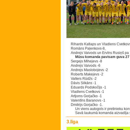
Rihards Katlaps un Vladlens Cvetkovs
Romāns Paļenkovs-8,
Andrejs Vaivods un Ervīns Rusiņš pa 
Mūsu komanda pavisam guva 27 
Sergejs Mihejevs -8
Andrejs Vaivods -6
Andrejs Maslobojevs -2
Roberts Makejevs -2
Valters Rūdžs -2
Dāvis Silkāns -1
Eduards Podskočijs -1
Vladlens Cvetkovs -1
Artjoms Gorjačko -1
Valentīns Baranovs -1
Dmitrijs Gorjačko -1.
Un viens autogols ir pretinieku kon
Savā laukumā komanda aizvadīja se
3.līga